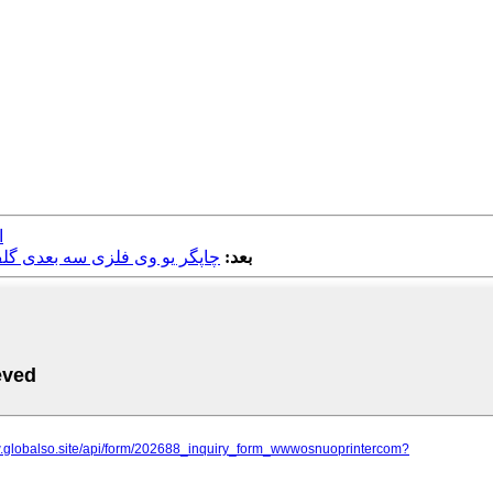
م
بعد:
چاپگر یو وی فلزی سه بعدی گل