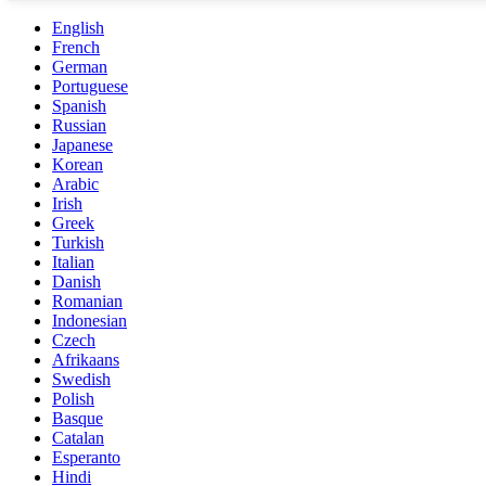
English
French
German
Portuguese
Spanish
Russian
Japanese
Korean
Arabic
Irish
Greek
Turkish
Italian
Danish
Romanian
Indonesian
Czech
Afrikaans
Swedish
Polish
Basque
Catalan
Esperanto
Hindi