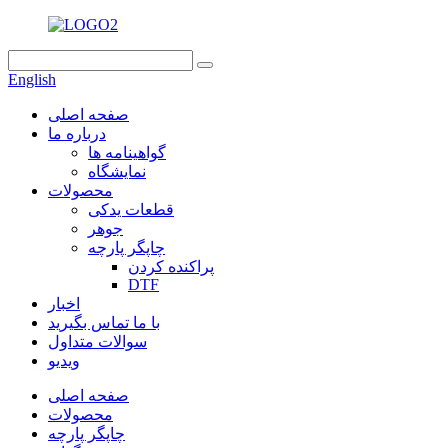
English
صفحه اصلی
درباره ما
گواهینامه ها
نمایشگاه
محصولات
قطعات یدکی
جوهر
چاپگر پارچه
پراکنده کردن
DTF
اخبار
با ما تماس بگیرید
سوالات متداول
ویدیو
صفحه اصلی
محصولات
چاپگر پارچه