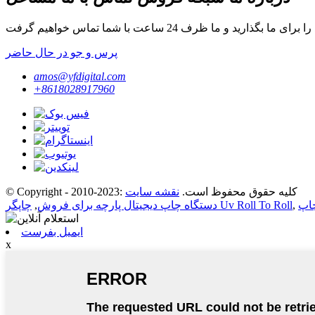
پرس و جو در حال حاضر
amos@yfdigital.com
+8618028917960
© Copyright - 2010-2023: کلیه حقوق محفوظ است.
نقشه سایت
,
چاپگر Uv Roll To Roll
دستگاه چاپ دیجیتال پارچه برای فروش
,
ایمیل بفرست
x