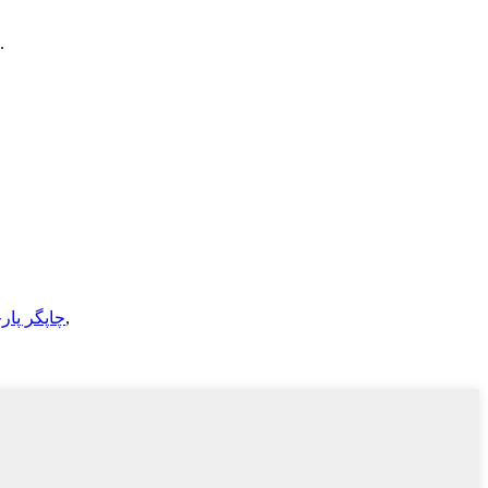
برای پرس و جو در مورد محصولات یا لیست قیمت ما، لطفا ایمیل خود را برای ما بگذارید و ما ظرف 24 ساعت با شما تماس خواهیم گرفت.
,
چاپگر پار