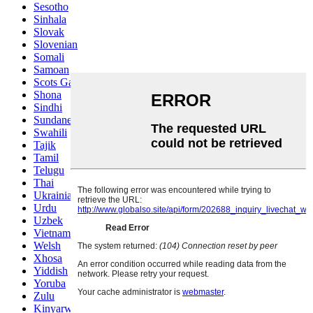
Sesotho
Sinhala
Slovak
Slovenian
Somali
Samoan
Scots Gaelic
Shona
Sindhi
Sundanese
Swahili
Tajik
Tamil
Telugu
Thai
Ukrainian
Urdu
Uzbek
Vietnamese
Welsh
Xhosa
Yiddish
Yoruba
Zulu
Kinyarwanda