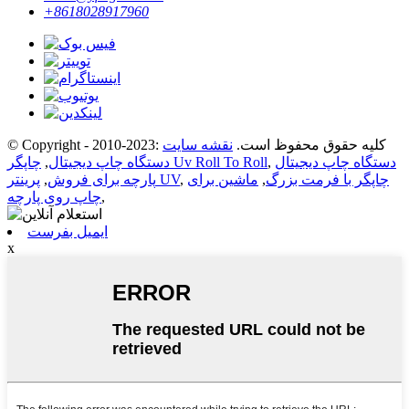
+8618028917960
© Copyright - 2010-2023: کلیه حقوق محفوظ است.
نقشه سایت
دستگاه چاپ دیجیتال
,
چاپگر Uv Roll To Roll
دستگاه چاپ دیجیتال
,
چاپگر با فرمت بزرگ
,
ماشین برای
,
پرینتر UV
پارچه برای فروش
,
,
چاپ روی پارچه
ایمیل بفرست
x