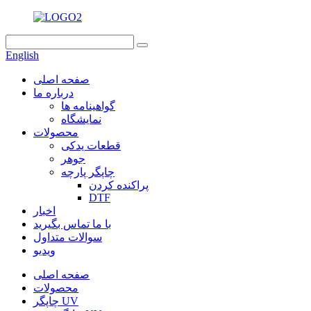
English
صفحه اصلی
درباره ما
گواهینامه ها
نمایشگاه
محصولات
قطعات یدکی
جوهر
چاپگر پارچه
پراکنده کردن
DTF
اخبار
با ما تماس بگیرید
سوالات متداول
ویدیو
صفحه اصلی
محصولات
چاپگر UV